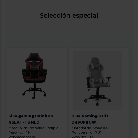
Priorizamos
la entrega
con
Selección especial
nuestros
propios
instaladores
Te
mostramos
tu tienda
más
cercana
Ahorramos
en
combustible
y
cuidamos
el planeta
VALIDAR
O
también
Silla gaming Infiniton
Silla Gaming Drift
puedes:
GSEAT-TS RED
DR90PROW
Material del respaldo: Polipiel
Material del respaldo:
Iniciar
Registrarse
Peso (kg): 19
Poliuterano (PU)
sesión
Reposacabezas
Peso (kg): 19