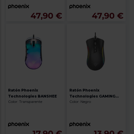
47,90 €
47,90 €
Ratón Phoenix
Ratón Phoenix
Technologies BANSHEE
Technologies GAMING
Color: Transparente
Color: Negro
VOID ELITE
17,90 €
13,90 €