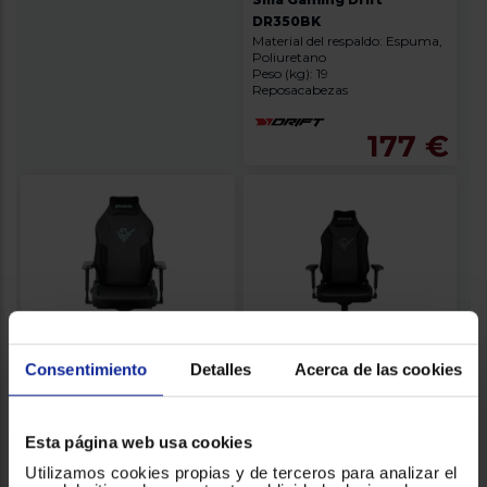
DR350BK
Material del respaldo: Espuma,
Poliuretano
Peso (kg): 19
Reposacabezas
177 €
Consentimiento
Detalles
Acerca de las cookies
Silla Gaming Phoenix
Silla Gaming Phoenix
Technologies
Technologies MONARCH
Esta página web usa cookies
Material del respaldo: Tela de
Material del respaldo: Cuero de
PHMONARCH-R
Utilizamos cookies propias y de terceros para analizar el
alta gama y terciopelo
alta calidad y detalles en ante