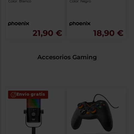
Color: Blanco
Color: Negro
Technologies X-IO
Technologies X-IO
BLANCO
CARBON
21,90 €
18,90 €
Accesorios Gaming
Envío gratis