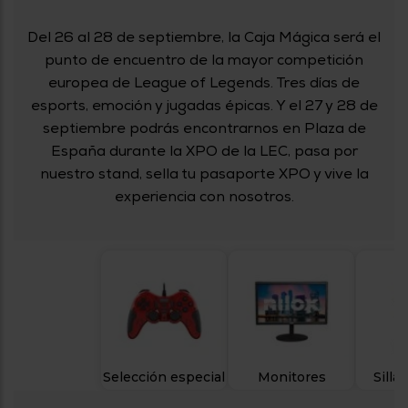
tá
ti
p
y
Del 26 al 28 de septiembre, la Caja Mágica será el
us
lo
con
punto de encuentro de la mayor competición
g
mejor
europea de League of Legends. Tres días de
d
plazo
to
esports, emoción y jugadas épicas. Y el 27 y 28 de
de
y
septiembre podrás encontrarnos en Plaza de
ar
entrega
España durante la XPO de la LEC, pasa por
nuestro stand, sella tu pasaporte XPO y vive la
¿Por
experiencia con nosotros.
qué
te
pedimos
tu
código
postal?
Productos
con
entrega
en
24
horas
y/o
Selección especial
Monitores
Silla
los más
cercanos