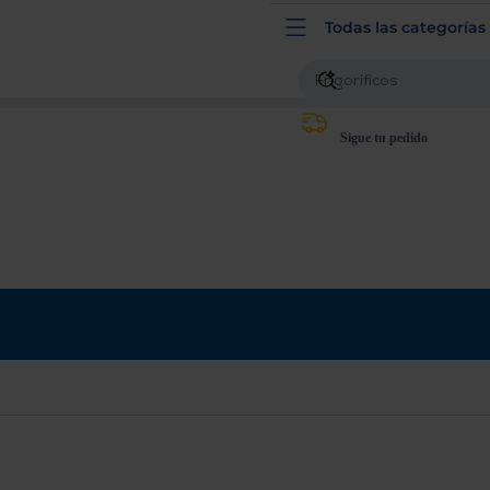
Todas las categorías
r qué te pedimos tu código postal?
Productos con entrega en
24 horas
y/o los más cercanos
Sigue tu pedido
Priorizamos la entrega con
nuestros propios instaladores
Te mostramos
tu tienda más cercana
Ahorramos en combustible y
cuidamos el planeta
VALIDAR
O también puedes:
Iniciar sesión
Registrarse