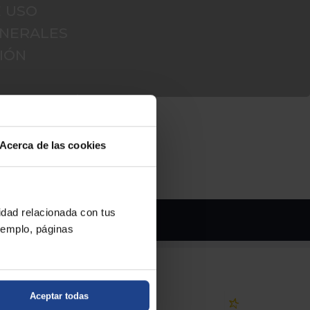
E USO
ENERALES
IÓN
Acerca de las cookies
cidad relacionada con tus
 consentimiento del propietario.
ejemplo, páginas
Aceptar todas