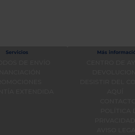
s ayuda?
 de ayuda
Servicios
Más informaci
ODOS DE ENVÍO
CENTRO DE A
INANCIACIÓN
DEVOLUCIO
ROMOCIONES
DESISTIR DEL 
NTÍA EXTENDIDA
AQUÍ
CONTACT
POLÍTICA 
PRIVACIDA
AVISO LEGA