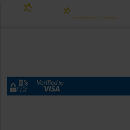
x
¿Po
PERSONALIZA
TU
EXPERIENCIA
DE COMPRA
Introduce tu código postal para conocer los
productos más cercanos a ti y con mejor
plazo de entrega
Contacto