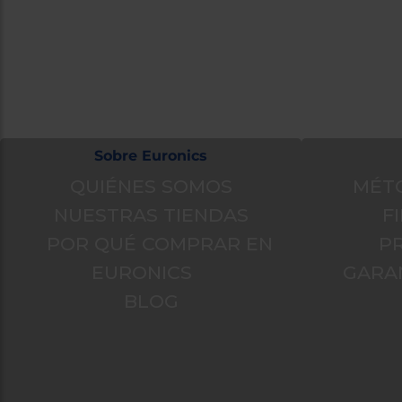
Atención cliente
¿Necesita
Formulario de contacto
Ir al centro
Sobre Euronics
QUIÉNES SOMOS
MÉT
NUESTRAS TIENDAS
F
POR QUÉ COMPRAR EN
P
EURONICS
GARA
BLOG