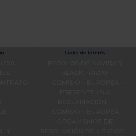
táctiles
pueden
usar
los
gestos
de
tocar
y
arrastrar.
ón
Links de interés
YUDA
REGALOS DE NAVIDAD
NES
BLACK FRIDAY
CONTRATO
COMISIÓN EUROPEA –
PRESENTE UNA
O
RECLAMACIÓN
DE
COMISIÓN EUROPEA –
D
ORGANISMOS DE
L Y
RESOLUCIÓN DE LITIGIOS