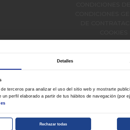
CONDICIONES D
CONDICIONES G
DE CONTRATAC
COOKIES
Detalles
s
de terceros para analizar el uso del sitio web y mostrarte publi
ohibida la reproducción total o parcial del contenido aparecido en este sitio web, sin el expreso
* Datos agregados del grupo Sinersis
 un perfil elaborado a partir de tus hábitos de navegación (por 
ies
Rechazar todas