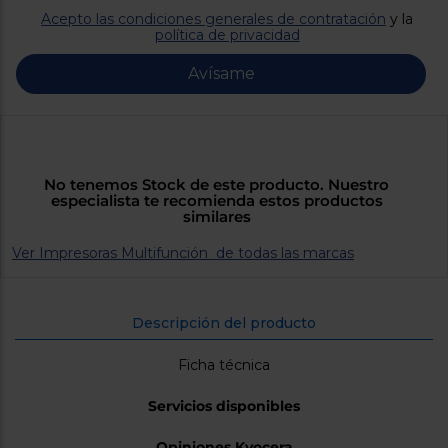
Priorizamos
la entrega
Acepto las condiciones generales de contratación
y la
con
política de privacidad
nuestros
propios
Avísame
instaladores
Te
mostramos
tu tienda
más
cercana
Ahorramos
No tenemos Stock de este producto. Nuestro
en
especialista te recomienda estos productos
combustible
similares
y
cuidamos
el planeta
Ver Impresoras Multifunción de todas las marcas
VALIDAR
Descripción del producto
O
Ficha técnica
también
puedes:
Servicios disponibles
Iniciar
Registrarse
sesión
Opiniones Kyocera