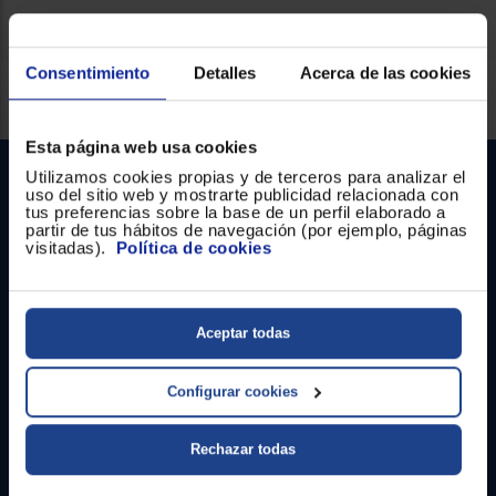
Registrarse
sesión
Consentimiento
Detalles
Acerca de las cookies
Servicios Euronics disponibles
Esta página web usa cookies
Utilizamos cookies propias y de terceros para analizar el
uso del sitio web y mostrarte publicidad relacionada con
tus preferencias sobre la base de un perfil elaborado a
partir de tus hábitos de navegación (por ejemplo, páginas
visitadas).
Política de cookies
Contacto
Aceptar todas
Atención cliente
Configurar cookies
Formulario de contacto
Rechazar todas
¿Necesitas ayuda?
Ir al centro de ayuda