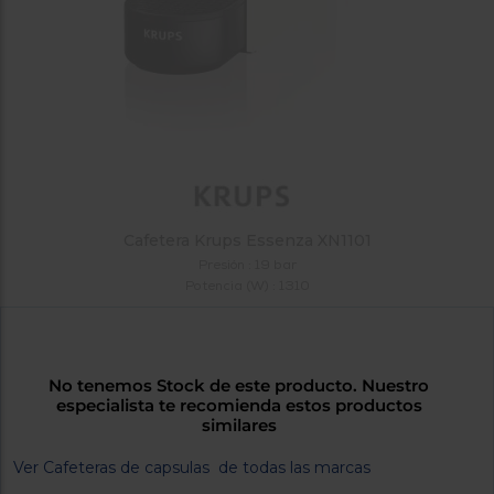
tá
ti
p
y
us
lo
con
g
mejor
d
plazo
to
de
y
ar
entrega
¿Por
Cafetera Krups Essenza XN1101
qué
Presión : 19 bar
te
Potencia (W) : 1310
pedimos
tu
código
postal?
No tenemos Stock de este producto. Nuestro
Productos
especialista te recomienda estos productos
con
similares
entrega
en
24
Ver Cafeteras de capsulas de todas las marcas
horas
y/o
los más