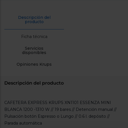
cercanos
Priorizamos
la entrega
Descripción del
con
producto
nuestros
propios
instaladores
Te
Ficha técnica
mostramos
tu tienda
Servicios
más
disponibles
cercana
Ahorramos
en
Opiniones Krups
combustible
y
cuidamos
el planeta
Descripción del producto
VALIDAR
CAFETERA EXPRESS KRUPS XN1101 ESSENZA MINI
O
BLANCA 1200 -1310 W // 19 bares // Detención manual //
también
Pulsación botón Espresso o Lungo // 0.6 l. depósito //
puedes:
Parada automática
Iniciar