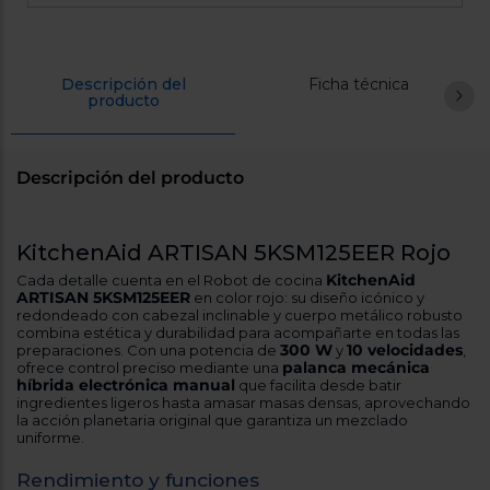
Registrarse
sesión
Descripción del
Ficha técnica
producto
Descripción del producto
KitchenAid ARTISAN 5KSM125EER Rojo
KitchenAid
Cada detalle cuenta en el Robot de cocina
ARTISAN 5KSM125EER
en color rojo: su diseño icónico y
redondeado con cabezal inclinable y cuerpo metálico robusto
combina estética y durabilidad para acompañarte en todas las
300 W
10 velocidades
preparaciones. Con una potencia de
y
,
palanca mecánica
ofrece control preciso mediante una
híbrida electrónica manual
que facilita desde batir
ingredientes ligeros hasta amasar masas densas, aprovechando
la acción planetaria original que garantiza un mezclado
uniforme.
Rendimiento y funciones