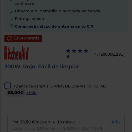
confianza
cercanos
Priorizamos
Directo a tu domicilio o recogida en tienda
la entrega
con
Entrega rápida
nuestros
Comprueba plazo de entrega en tu C.P.
propios
instaladores
Te
Envío gratis
mostramos
tu tienda
más
4.7280000
(1191)
cercana
Ahorramos
en
300W, Rojo, Fácil de limpiar
combustible
y
cuidamos
el planeta
+2 años de garantía (5 AÑOS DE GARANTÍA TOTAL)
38,00€
+ info
VALIDAR
O
también
puedes:
Iniciar