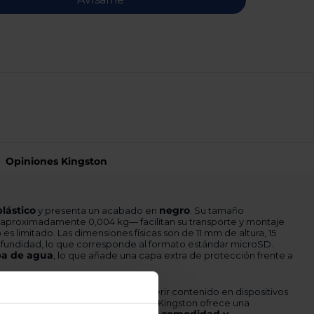
Opiniones Kingston
plástico
negro
y presenta un acabado en
. Su tamaño
proximadamente 0,004 kg— facilitan su transporte y montaje
s limitado. Las dimensiones físicas son de 11 mm de altura, 15
fundidad, lo que corresponde al formato estándar microSD.
ba de agua
, lo que añade una capa extra de protección frente a
a y práctica para almacenar y transferir contenido en dispositivos
INDUSTRIAL SDCIT2
l modelo
de Kingston ofrece una