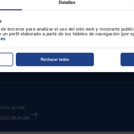
ta con algoritmos de
combinación de funcionalid
Detalles
rendimiento, ¡hazte con él
s
de terceros para analizar el uso del sitio web y mostrarte publi
 un perfil elaborado a partir de tus hábitos de navegación (por 
ies
Rechazar todas
sitas ayuda?
centro de ayuda