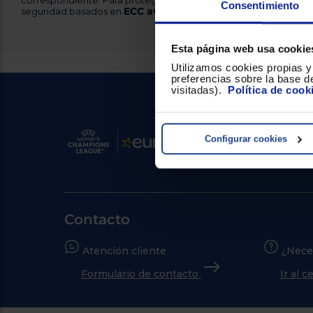
correspondiente. Para proteger la integridad de los datos, cuen
Consentimiento
ECC avanzado
seguridad basados en
.
Esta página web usa cookie
Utilizamos cookies propias y 
preferencias sobre la base de
visitadas).
Política de cook
Configurar cookies
Contacto
Atención cliente
¿Nece
Formulario de contacto
Ir al 