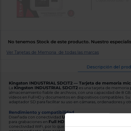
Capacidad (GB) : 8
No tenemos Stock de este producto. Nuestro especialis
Ver Tarjetas de Memoria de todas las marcas
Descripción del pro
Kingston INDUSTRIAL SDCIT2 — Tarjeta de memoria mi
Kingston INDUSTRIAL SDCIT2
La
es una tarjeta de memoria 
almacenamiento fiable de archivos, con una capacidad de 8 GB 
vídeos en Full HD y documentos en dispositivos compatibles. Su
adaptador SD para facilitar su uso en cámaras, ordenadores y ot
Rendimiento y compatibilidad
UHS-I
Diseñada con conectividad
, esta tarjeta ofrece una tra
Full HD
para grabaciones en
y tareas de almacenamiento habitu
conectividad WiFi, por lo que la transferencia se realiza por cab