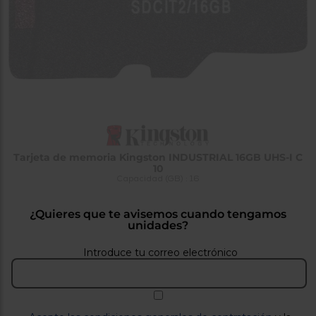
tá
ti
p
y
us
lo
con
g
mejor
d
plazo
to
de
y
ar
entrega
¿Por
Tarjeta de memoria Kingston INDUSTRIAL 16GB UHS-I C
qué
10
te
Capacidad (GB) : 16
pedimos
tu
código
¿Quieres que te avisemos cuando tengamos
postal?
unidades?
Productos
con
Introduce tu correo electrónico
entrega
en
24
horas
y/o
los más
cercanos