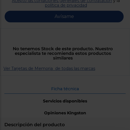
Acepto las condiciones generales de contratación
y la
Priorizamos
política de privacidad
la entrega
con
nuestros
Avísame
propios
instaladores
Te
mostramos
tu tienda
más
cercana
No tenemos Stock de este producto. Nuestro
Ahorramos
especialista te recomienda estos productos
en
similares
combustible
y
cuidamos
Ver Tarjetas de Memoria de todas las marcas
el planeta
VALIDAR
Ficha técnica
Servicios disponibles
O
también
puedes:
Opiniones Kingston
Iniciar
Descripción del producto
Registrarse
sesión