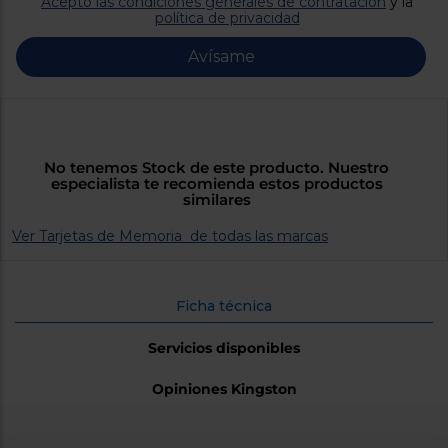
Acepto las condiciones generales de contratación
y la
Priorizamos
política de privacidad
la entrega
con
nuestros
Avísame
propios
instaladores
Te
mostramos
tu tienda
más
cercana
No tenemos Stock de este producto. Nuestro
Ahorramos
especialista te recomienda estos productos
en
similares
combustible
y
cuidamos
Ver Tarjetas de Memoria de todas las marcas
el planeta
VALIDAR
Ficha técnica
Servicios disponibles
O
también
puedes:
Opiniones Kingston
Iniciar
Registrarse
sesión