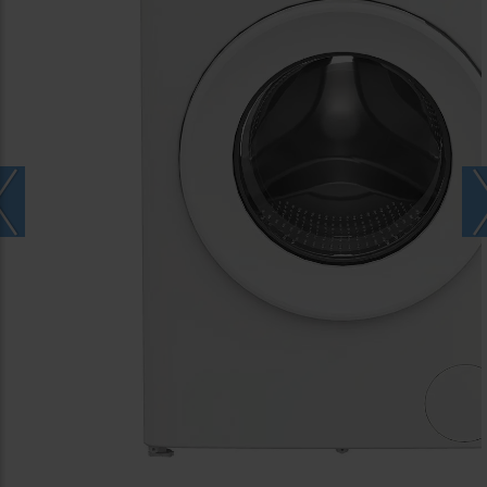
Características
Push&Go
La tecnología Push&Go está diseñada para eliminar
eficazmente más de 20 tipos de manchas
comunes, sin pre-tratamiento, en solo 45 minutos,
con solo presionar un botón. * * Se necesita pulsar
1 vez después de encender el aparato por primera
vez.
Motor Inverter