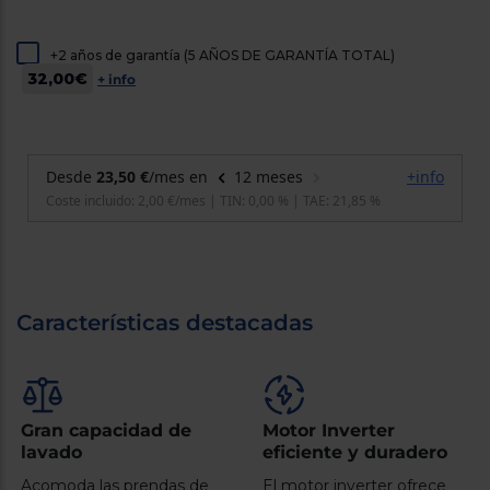
cercanos
Priorizamos
la entrega
+2 años de garantía (5 AÑOS DE GARANTÍA TOTAL)
con
32,00€
+ info
nuestros
propios
instaladores
Te
mostramos
tu tienda
más
cercana
Ahorramos
en
combustible
y
cuidamos
el planeta
Características destacadas
VALIDAR
O
también
Gran capacidad de
Motor Inverter
puedes:
lavado
eficiente y duradero
Acomoda las prendas de
El motor inverter ofrece
Iniciar