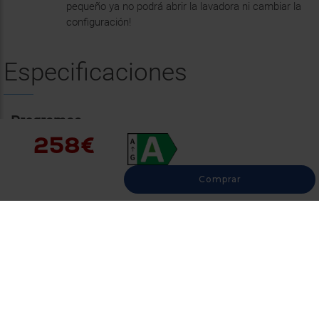
Rápido 30'
No
Deporte
No
Lana 40°
No
Kit de gimnasio
No
20°C
Sí
258€
Eco 40-60
Sí
Comprar
Lana
Sí
Mixto 40°
No
Mixto 30°
No
Seda 30°
No
Sintéticos 30
No