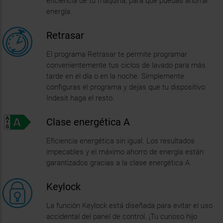
Keylock
La función Keylock está diseñada para evitar el uso
accidental del panel de control. ¡Tu curioso hijo
pequeño ya no podrá abrir la lavadora ni cambiar la
configuración!
Especificaciones
Programas
Delicados
No
Anti olor
No
Spinn + Drain
Sí
Push & Wash
No