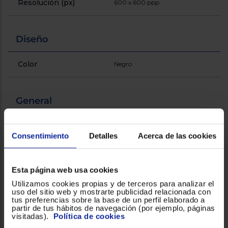
Resolución (px)
600 x 600 ppp
Registrarse
sesión
Diseño
Color
Negro
General
Velocidad de impresión
18 ppm en blanco y negro
(negro, calidad normal,
Consentimiento
Detalles
Acerca de las cookies
A4/US Carta)
Ciclo de trabajo (máximo)
5000 páginas al mes
Esta página web usa cookies
Utilizamos cookies propias y de terceros para analizar el
uso del sitio web y mostrarte publicidad relacionada con
Colores de impresión
Blanco y negro
tus preferencias sobre la base de un perfil elaborado a
partir de tus hábitos de navegación (por ejemplo, páginas
visitadas).
Política de cookies