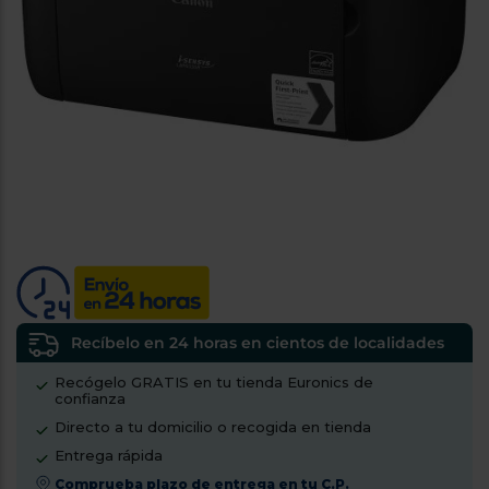
tá
ti
p
y
us
lo
con
g
mejor
d
plazo
to
de
y
ar
entrega
¿Por
qué
te
pedimos
tu
código
Recíbelo en 24 horas en cientos de localidades
postal?
Recógelo GRATIS en tu tienda Euronics de
confianza
Productos
con
Directo a tu domicilio o recogida en tienda
entrega
en
24
Entrega rápida
horas
y/o
Comprueba plazo de entrega en tu C.P.
los más