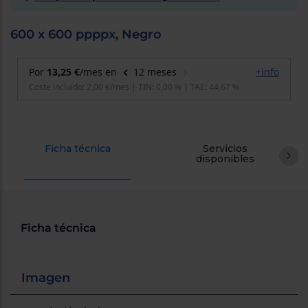
cercanos
Priorizamos
la entrega
600 x 600 ppppx, Negro
con
nuestros
propios
instaladores
Te
mostramos
tu tienda
más
cercana
Ahorramos
Ficha técnica
Servicios
en
disponibles
combustible
y
cuidamos
el planeta
VALIDAR
Ficha técnica
O
también
Imagen
puedes:
Iniciar