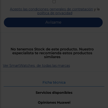
Priorizamos
la entrega
con
Acepto las condiciones generales de contratación
y la
nuestros
política de privacidad
propios
instaladores
Avísame
Te
mostramos
tu tienda
más
cercana
Ahorramos
en
No tenemos Stock de este producto. Nuestro
combustible
especialista te recomienda estos productos
y
cuidamos
similares
el planeta
Ver SmartWatches de todas las marcas
VALIDAR
Ficha técnica
O
también
Servicios disponibles
puedes:
Iniciar
Opiniones Huawei
Registrarse
sesión