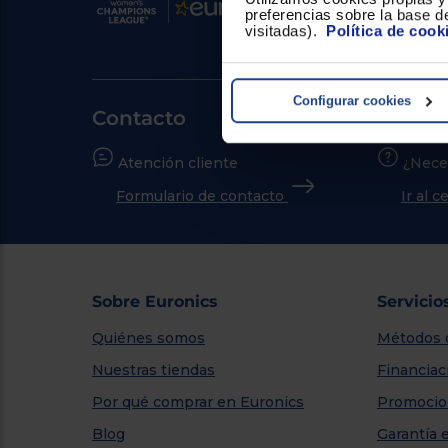
preferencias sobre la base de
visitadas).
Política de cook
Configurar cookies
Contacto
Atención cliente
¿Nece
Formulario de contacto
Ir al 
Sobre Euronics
Servicio
Quiénes somos
Métodos 
Nuestras tiendas
Financiac
Por qué comprar en Euronics
Promocio
Blog
Garantía 