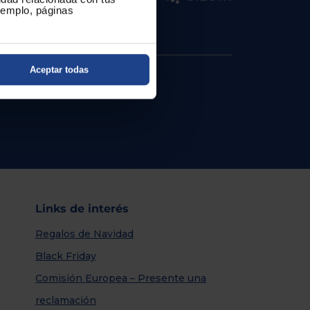
ejemplo, páginas
Aceptar todas
Links de interés
Regalos de Navidad
Black Friday
Comisión Europea – Presente una
reclamación