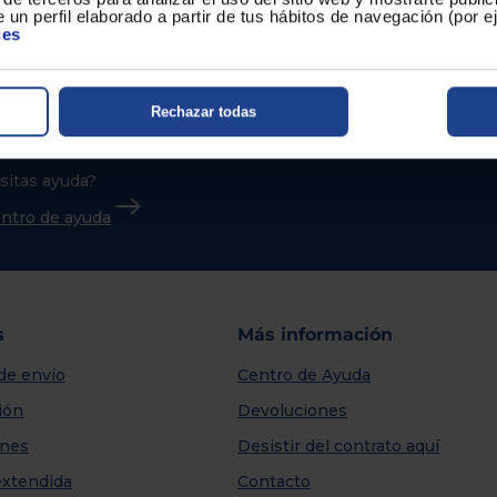
 un perfil elaborado a partir de tus hábitos de navegación (por 
ies
Rechazar todas
sitas ayuda?
centro de ayuda
s
Más información
de envío
Centro de Ayuda
ión
Devoluciones
nes
Desistir del contrato aquí
extendida
Contacto