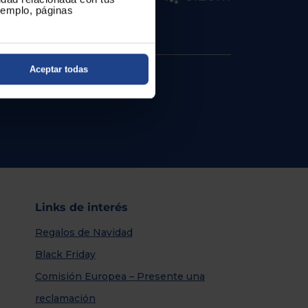
ejemplo, páginas
Aceptar todas
Links de interés
Regalos de Navidad
Black Friday
Comisión Europea – Presente una
reclamación