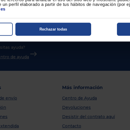
 un perfil elaborado a partir de tus hábitos de navegación (por 
ies
Rechazar todas
sitas ayuda?
centro de ayuda
s
Más información
de envío
Centro de Ayuda
ión
Devoluciones
nes
Desistir del contrato aquí
extendida
Contacto