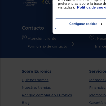
preferencias sobre la base de
visitadas).
Política de cook
Configurar cookies
Contacto
Atención cliente
¿Nece
Formulario de contacto
Ir al 
Sobre Euronics
Servicio
Quiénes somos
Métodos 
Nuestras tiendas
Financiac
Por qué comprar en Euronics
Promocio
Blog
Garantía 