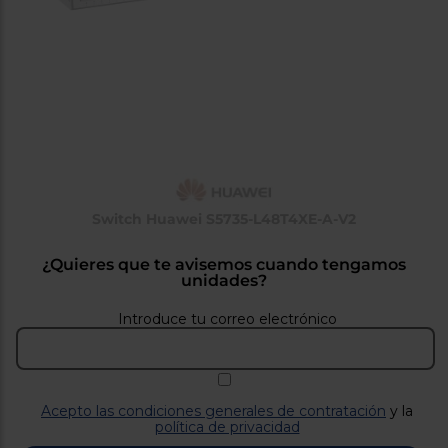
tá
ti
p
y
us
lo
con
g
mejor
d
plazo
to
de
y
ar
entrega
¿Por
Switch Huawei S5735-L48T4XE-A-V2
qué
te
pedimos
¿Quieres que te avisemos cuando tengamos
tu
unidades?
código
postal?
Introduce tu correo electrónico
Productos
con
entrega
en
24
horas
y/o
Acepto las condiciones generales de contratación
y la
los más
política de privacidad
cercanos