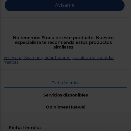
Priorizamos
Avísame
la entrega
con
nuestros
propios
instaladores
Te
mostramos
No tenemos Stock de este producto. Nuestro
tu tienda
especialista te recomienda estos productos
más
similares
cercana
Ahorramos
en
Ver Hubs, Switches, adaptadores y cables de todas las
combustible
marcas
y
cuidamos
el planeta
Ficha técnica
VALIDAR
Servicios disponibles
O
Opiniones Huawei
también
puedes:
Iniciar
Registrarse
Ficha técnica
sesión