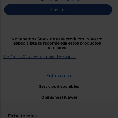
Priorizamos
la entrega
con
Avísame
nuestros
propios
instaladores
Te
mostramos
tu tienda
más
No tenemos Stock de este producto. Nuestro
cercana
especialista te recomienda estos productos
Ahorramos
similares
en
combustible
Ver SmartWatches de todas las marcas
y
cuidamos
el planeta
Ficha técnica
VALIDAR
Servicios disponibles
O
también
Opiniones Huawei
puedes:
Iniciar
Registrarse
Ficha técnica
sesión