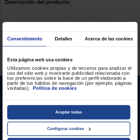
Descripción del producto
Registrarse
sesión
PC HP 260-A103NS CELERON N3060 4GB 1TB WIN 10 +
PANDA ANTIVIRUS
Consentimiento
Detalles
Acerca de las cookies
Esta página web usa cookies
Servicios Euronics disponibles
Utilizamos cookies propias y de terceros para analizar el
uso del sitio web y mostrarte publicidad relacionada con
tus preferencias sobre la base de un perfil elaborado a
partir de tus hábitos de navegación (por ejemplo, páginas
visitadas).
Política de cookies
Aceptar todas
Contacto
Configurar cookies