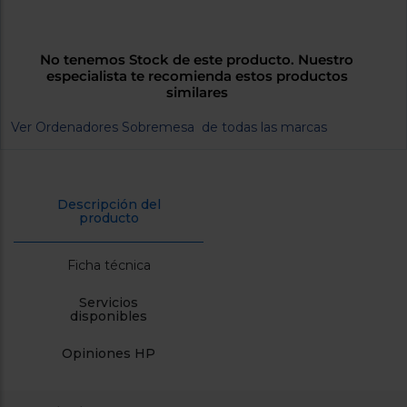
cercanos
Priorizamos
la entrega
con
No tenemos Stock de este producto. Nuestro
nuestros
especialista te recomienda estos productos
propios
similares
instaladores
Te
Ver Ordenadores Sobremesa de todas las marcas
mostramos
tu tienda
más
cercana
Ahorramos
en
Descripción del
combustible
producto
y
cuidamos
el planeta
Ficha técnica
VALIDAR
Servicios
disponibles
O
Opiniones HP
también
puedes:
Iniciar