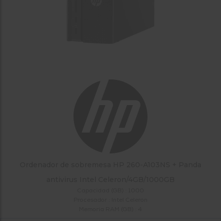
tá
ti
p
y
us
lo
con
g
mejor
d
plazo
to
de
y
ar
entrega
¿Por
qué
te
pedimos
tu
código
postal?
Ordenador de sobremesa HP 260-A103NS + Panda
antivirus Intel Celeron/4GB/1000GB
Productos
con
Capacidad (GB) : 1000
entrega
Procesador : Intel Celeron
en
24
Memoria RAM (GB) : 4
horas
y/o
los más