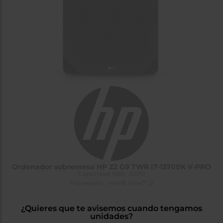
tá
ti
p
y
us
lo
con
g
mejor
d
plazo
to
de
y
ar
entrega
¿Por
qué
te
pedimos
tu
código
postal?
Ordenador sobremesa HP Z2 G9 TWR I7-13700K V-PRO
Productos
Capacidad (GB) : 1000
con
Procesador : Intel® Core™ i7
entrega
en
24
horas
y/o
¿Quieres que te avisemos cuando tengamos
los más
unidades?
cercanos