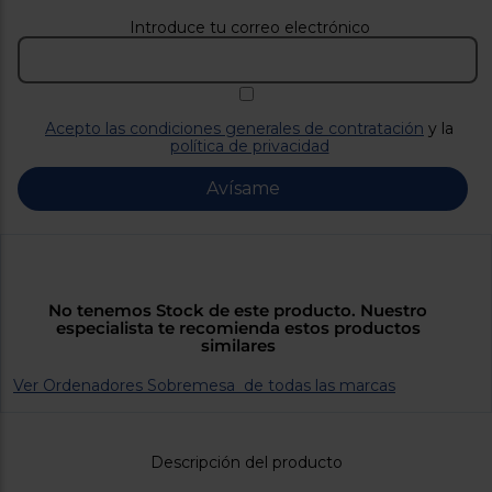
Priorizamos
la entrega
Introduce tu correo electrónico
con
nuestros
propios
instaladores
Te
mostramos
Acepto las condiciones generales de contratación
y la
tu tienda
política de privacidad
más
cercana
Avísame
Ahorramos
en
combustible
y
cuidamos
el planeta
No tenemos Stock de este producto. Nuestro
VALIDAR
especialista te recomienda estos productos
similares
O
Ver Ordenadores Sobremesa de todas las marcas
también
puedes:
Descripción del producto
Iniciar
Registrarse
sesión