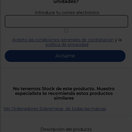
Priorizamos
unidades?
la entrega
con
Introduce tu correo electrónico
nuestros
propios
instaladores
Te
mostramos
tu tienda
Acepto las condiciones generales de contratación
y la
más
política de privacidad
cercana
Ahorramos
Avísame
en
combustible
y
cuidamos
el planeta
VALIDAR
No tenemos Stock de este producto. Nuestro
especialista te recomienda estos productos
similares
O
también
Ver Ordenadores Sobremesa de todas las marcas
puedes:
Iniciar
Registrarse
Descripción del producto
sesión