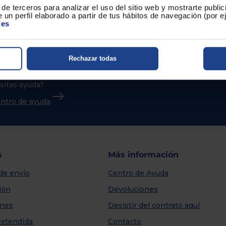
de terceros para analizar el uso del sitio web y mostrarte publi
 un perfil elaborado a partir de tus hábitos de navegación (por 
ies
Rechazar todas
sitas ayuda?
centro de ayuda
s
Más información
de envío
Centro de Ayuda
ión
Devoluciones
nes
Desistir del contrato aquí
extendida
Contacto