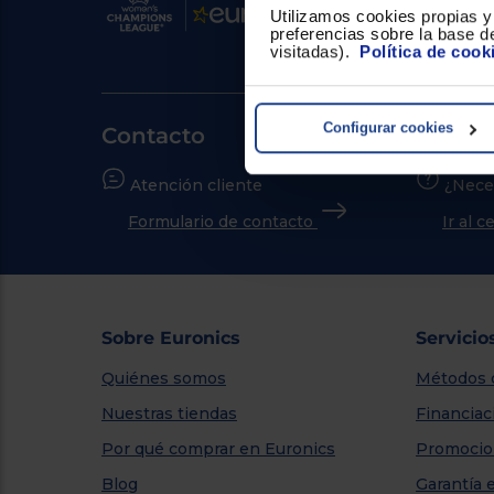
Utilizamos cookies propias y 
preferencias sobre la base de
visitadas).
Política de cook
Configurar cookies
Contacto
Atención cliente
¿Nece
Formulario de contacto
Ir al 
Sobre Euronics
Servicio
Quiénes somos
Métodos 
Nuestras tiendas
Financiac
Por qué comprar en Euronics
Promocio
Blog
Garantía 