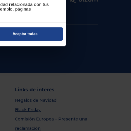
cidad relacionada con tus
ejemplo, páginas
Aceptar todas
Links de interés
Regalos de Navidad
Black Friday
Comisión Europea – Presente una
reclamación