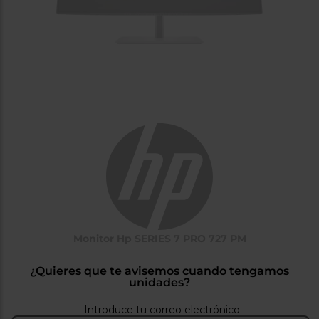
tá
ti
p
y
us
lo
con
g
mejor
d
plazo
to
de
y
ar
entrega
¿Por
qué
te
pedimos
tu
código
postal?
Monitor Hp SERIES 7 PRO 727 PM
Productos
con
entrega
¿Quieres que te avisemos cuando tengamos
en
24
unidades?
horas
y/o
los más
cercanos
Introduce tu correo electrónico