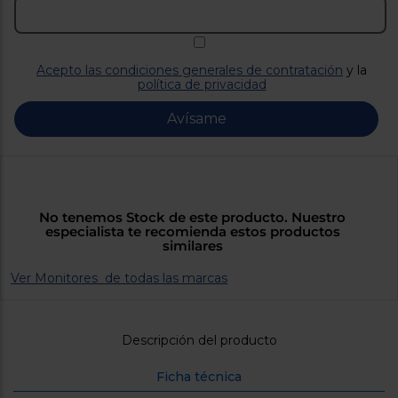
Priorizamos
la entrega
con
nuestros
propios
Acepto las condiciones generales de contratación
y la
instaladores
política de privacidad
Te
mostramos
tu tienda
Avísame
más
cercana
Ahorramos
en
combustible
y
cuidamos
el planeta
No tenemos Stock de este producto. Nuestro
especialista te recomienda estos productos
similares
VALIDAR
Ver Monitores de todas las marcas
O
también
Descripción del producto
puedes:
Ficha técnica
Iniciar
Registrarse
sesión