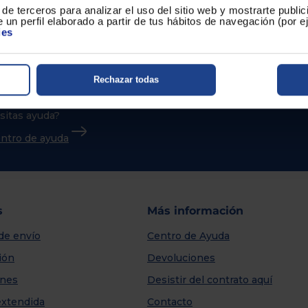
de terceros para analizar el uso del sitio web y mostrarte publi
 un perfil elaborado a partir de tus hábitos de navegación (por 
ies
Rechazar todas
sitas ayuda?
centro de ayuda
s
Más información
de envío
Centro de Ayuda
ión
Devoluciones
nes
Desistir del contrato aquí
extendida
Contacto