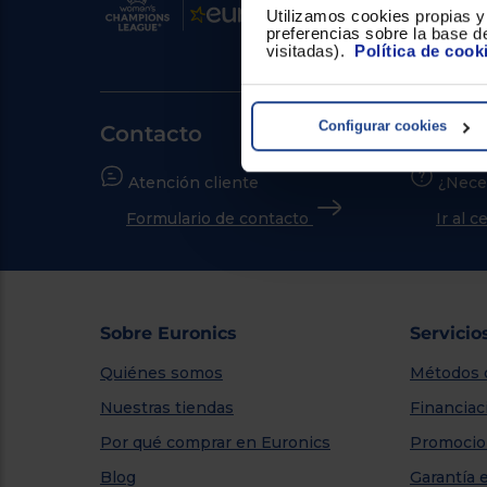
Utilizamos cookies propias y 
preferencias sobre la base de
visitadas).
Política de cook
Configurar cookies
Contacto
Atención cliente
¿Nece
Formulario de contacto
Ir al 
Sobre Euronics
Servicio
Quiénes somos
Métodos 
Nuestras tiendas
Financiac
Por qué comprar en Euronics
Promocio
Blog
Garantía 