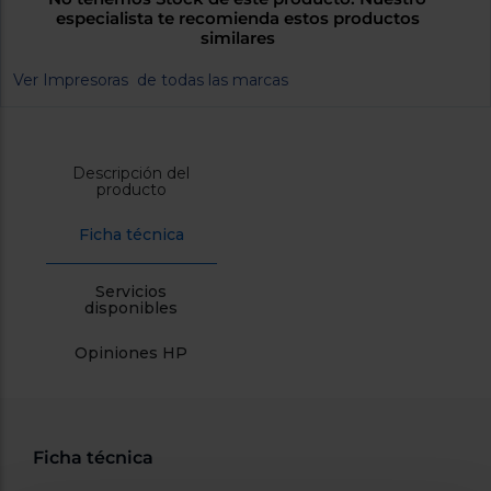
cercanos
especialista te recomienda estos productos
Priorizamos
similares
la entrega
con
Ver Impresoras de todas las marcas
nuestros
propios
instaladores
Te
mostramos
Descripción del
tu tienda
producto
más
cercana
Ahorramos
Ficha técnica
en
combustible
y
cuidamos
Servicios
el planeta
disponibles
VALIDAR
Opiniones HP
O
también
puedes:
Ficha técnica
Iniciar