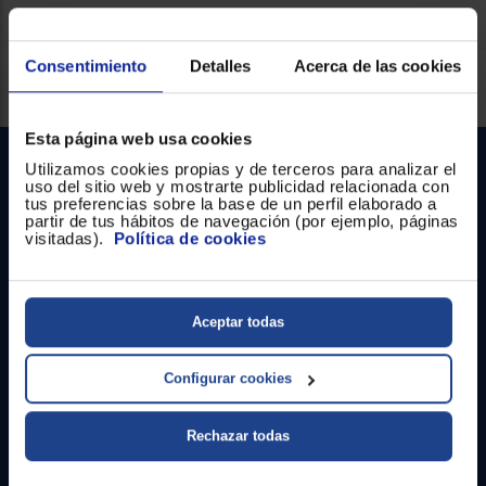
Registrarse
sesión
Consentimiento
Detalles
Acerca de las cookies
Servicios Euronics disponibles
Esta página web usa cookies
Utilizamos cookies propias y de terceros para analizar el
uso del sitio web y mostrarte publicidad relacionada con
tus preferencias sobre la base de un perfil elaborado a
partir de tus hábitos de navegación (por ejemplo, páginas
visitadas).
Política de cookies
Contacto
Aceptar todas
Atención cliente
Configurar cookies
Formulario de contacto
Rechazar todas
¿Necesitas ayuda?
Ir al centro de ayuda