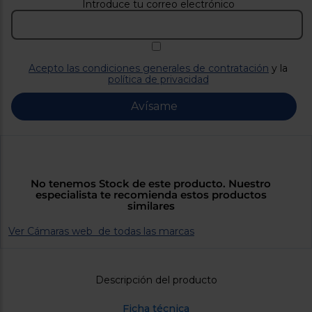
Priorizamos
Introduce tu correo electrónico
la entrega
con
nuestros
propios
instaladores
Acepto las condiciones generales de contratación
y la
Te
política de privacidad
mostramos
tu tienda
más
Avísame
cercana
Ahorramos
en
combustible
y
cuidamos
el planeta
No tenemos Stock de este producto. Nuestro
especialista te recomienda estos productos
VALIDAR
similares
Ver Cámaras web de todas las marcas
O
también
puedes:
Descripción del producto
Iniciar
Registrarse
sesión
Ficha técnica