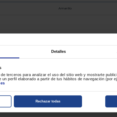
Amarillo
10.5
Detalles
HP OfficeJet Pro 9120e, 9123, 9125e, 
OFFICEJET PRO 9120 ALL-IN-ONE SERIES
One Printer, HP OfficeJet Pro 9130 All
OfficeJet Pro 9132 All-in-One Printer
s
de terceros para analizar el uso del sitio web y mostrarte publi
800 páginas
 un perfil elaborado a partir de tus hábitos de navegación (por 
ies
HP
Rechazar todas