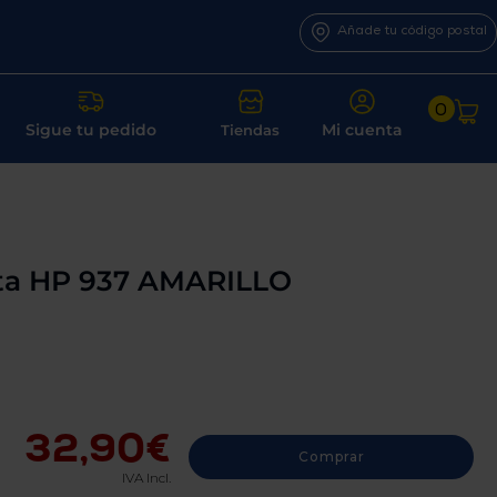
Añade tu código postal
0
Sigue tu pedido
Mi cuenta
Tiendas
nta HP 937 AMARILLO
32,90€
Comprar
IVA Incl.