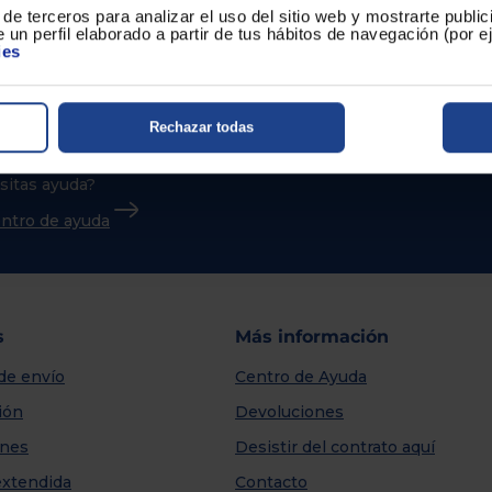
de terceros para analizar el uso del sitio web y mostrarte publi
 un perfil elaborado a partir de tus hábitos de navegación (por 
ies
Rechazar todas
sitas ayuda?
centro de ayuda
s
Más información
de envío
Centro de Ayuda
ión
Devoluciones
nes
Desistir del contrato aquí
extendida
Contacto