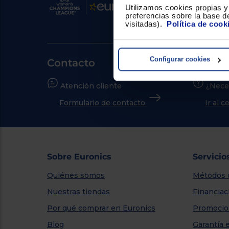
Utilizamos cookies propias y 
preferencias sobre la base de
visitadas).
Política de cook
Configurar cookies
Contacto
Atención cliente
¿Nece
Formulario de contacto
Ir al 
Sobre Euronics
Servicio
Quiénes somos
Métodos 
Nuestras tiendas
Financiac
Por qué comprar en Euronics
Promocio
Blog
Garantía 