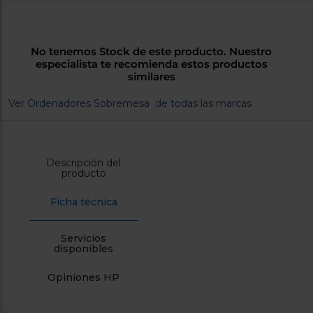
cercanos
Priorizamos
la entrega
con
No tenemos Stock de este producto. Nuestro
nuestros
especialista te recomienda estos productos
propios
similares
instaladores
Te
mostramos
Ver Ordenadores Sobremesa de todas las marcas
tu tienda
más
cercana
Ahorramos
en
Descripción del
combustible
producto
y
cuidamos
el planeta
Ficha técnica
VALIDAR
Servicios
disponibles
O
también
Opiniones HP
puedes:
Iniciar