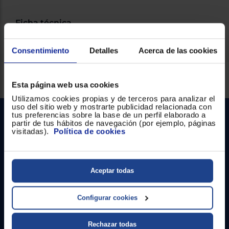
Registrarse
sesión
Ficha técnica
Consentimiento
Detalles
Acerca de las cookies
Servicios Euronics disponibles
Esta página web usa cookies
Utilizamos cookies propias y de terceros para analizar el
uso del sitio web y mostrarte publicidad relacionada con
tus preferencias sobre la base de un perfil elaborado a
partir de tus hábitos de navegación (por ejemplo, páginas
visitadas).
Política de cookies
Aceptar todas
Contacto
Configurar cookies
Atención cliente
Formulario de contacto
Rechazar todas