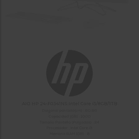
tá
ti
p
y
us
lo
con
g
mejor
d
plazo
to
de
y
ar
entrega
¿Por
qué
te
pedimos
tu
código
postal?
AIO HP 24-F0341NS Intel Core i3/8GB/1TB
Diagonal pantalla(cm) : 60,96
Productos
Capacidad (GB) : 1000
con
Tamaño Pantalla (Pulgadas) : 24
entrega
en
24
Procesador : Intel Core i3
horas
y/o
Memoria RAM (GB) : 8
los más