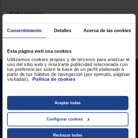
Registrarse
sesión
Ficha técnica
Consentimiento
Detalles
Acerca de las cookies
Servicios Euronics disponibles
Esta página web usa cookies
Utilizamos cookies propias y de terceros para analizar el
uso del sitio web y mostrarte publicidad relacionada con
tus preferencias sobre la base de un perfil elaborado a
partir de tus hábitos de navegación (por ejemplo, páginas
visitadas).
Política de cookies
Aceptar todas
Contacto
Configurar cookies
Atención cliente
Formulario de contacto
Rechazar todas