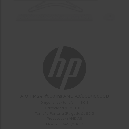
tá
ti
p
y
us
lo
con
g
mejor
d
plazo
to
de
y
ar
entrega
¿Por
qué
te
pedimos
tu
código
postal?
AIO HP 24 -f0001ns AMD A9/8GB/1000GB
Diagonal pantalla(cm) : 60,5
Productos
Capacidad (GB) : 1000
con
Tamaño Pantalla (Pulgadas) : 23.8
entrega
en
24
Procesador : AMD A9
horas
y/o
Memoria RAM (GB) : 8
los más