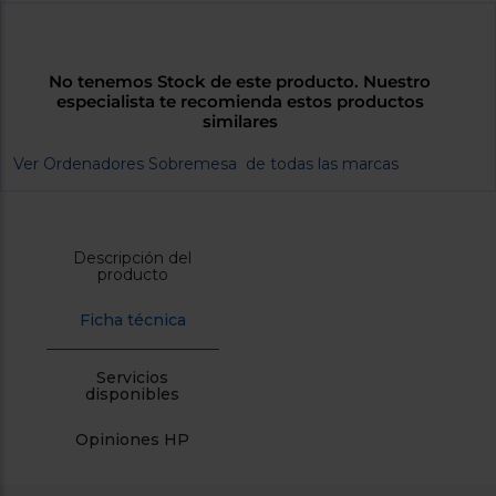
cercanos
Priorizamos
la entrega
con
No tenemos Stock de este producto. Nuestro
nuestros
especialista te recomienda estos productos
propios
similares
instaladores
Te
mostramos
Ver Ordenadores Sobremesa de todas las marcas
tu tienda
más
cercana
Ahorramos
en
Descripción del
combustible
producto
y
cuidamos
el planeta
Ficha técnica
VALIDAR
Servicios
disponibles
O
también
Opiniones HP
puedes:
Iniciar