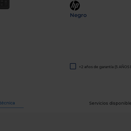
de
dispositivos
táctiles
Negro
pueden
usar
los
gestos
de
tocar
y
arrastrar.
+2 años de garantía (5 AÑ
técnica
Servicios disponibl