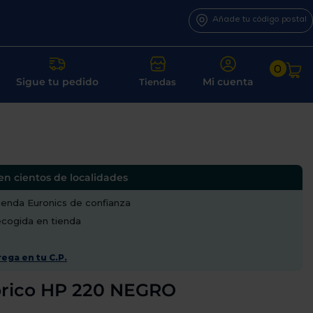
Añade tu código postal
0
Sigue tu pedido
Mi cuenta
Tiendas
en cientos de localidades
enda Euronics de confianza
recogida en tienda
ega en tu C.P.
brico HP 220 NEGRO