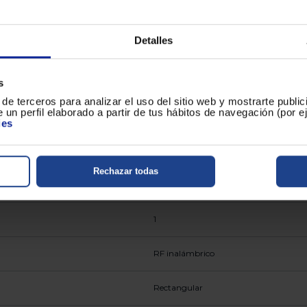
Español
Detalles
Plástico
s
Sí
de terceros para analizar el uso del sitio web y mostrarte publi
 un perfil elaborado a partir de tus hábitos de navegación (por 
Sí
ies
Alcalina
Rechazar todas
LED
1
RF inalámbrico
Rectangular