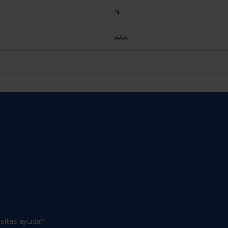
Sí
AAA
sitas ayuda?