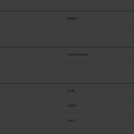
Negro
Inalámbrica
26.8
425.9
146.1