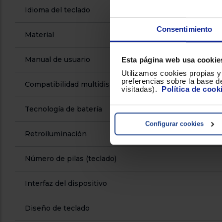
Idioma del teclado
Consentimiento
Material
Manual de usuario
Esta página web usa cookie
Utilizamos cookies propias y 
preferencias sobre la base de
Compatibilidad multidispositivo
visitadas).
Política de cook
Tecnología de batería
Configurar cookies
Retroiluminación
Número de pilas (teclado)
Interfaz del dispositivo
Diseño de teclado