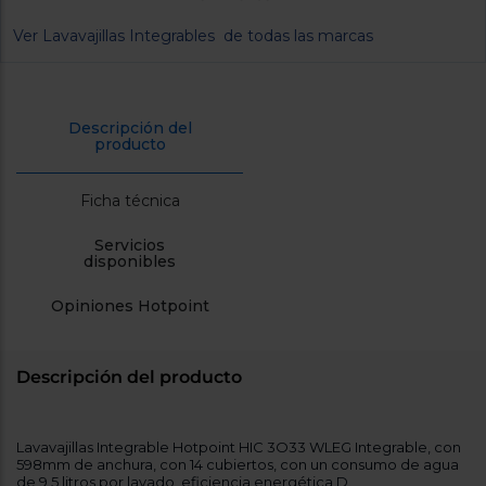
cercanos
Priorizamos
Ver Lavavajillas Integrables de todas las marcas
la entrega
con
nuestros
propios
instaladores
Descripción del
Te
producto
mostramos
tu tienda
más
Ficha técnica
cercana
Ahorramos
en
Servicios
combustible
disponibles
y
cuidamos
el planeta
Opiniones Hotpoint
VALIDAR
Descripción del producto
O
también
puedes:
Lavavajillas Integrable Hotpoint HIC 3O33 WLEG Integrable, con
598mm de anchura, con 14 cubiertos, con un consumo de agua
de 9.5 litros por lavado, eficiencia energética D.
Iniciar