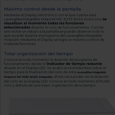
Registrarse
sesión
Máximo control desde la pantalla
Mediante el Display electrónico con el que cuenta este
se
Lavavajillas Integrable Hotpoint HIC 3O33 WLEG Acero Inox
visualizan al momento todas las funciones
seleccionadas
durante el ciclo de funcionamiento. Con tan
solo echar un vistazo a la pantalla se puede observar todo lo
que sucede durante el programa del Lavavajillas Integrable
Hotpoint. Mediante el Display se logra un máximo control de
todas las funciones.
Total organización del tiempo
Conoce en todo momento la duración del programa de
indicador de tiempo restante
funcionamiento desde el
situado en el Display LED. Se acabó la incertidumbre sobre el
tiempo para la finalización del ciclo de esta
Lavavajillas Integrable
, ahora vas a poder ver la duración
Hotpoint HIC 3O33 WLEG Integrable
del ciclo en su Display LED. Conoce en todo momento el fin del
ciclo y disfruta de una mejor organización de tu tiempo.