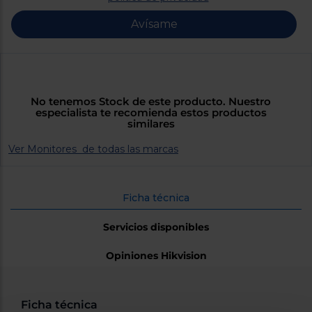
Priorizamos
la entrega
Avísame
con
nuestros
propios
instaladores
Te
mostramos
tu tienda
No tenemos Stock de este producto. Nuestro
más
especialista te recomienda estos productos
cercana
similares
Ahorramos
en
combustible
Ver Monitores de todas las marcas
y
cuidamos
el planeta
Ficha técnica
VALIDAR
Servicios disponibles
O
Opiniones Hikvision
también
puedes:
Iniciar
Registrarse
Ficha técnica
sesión