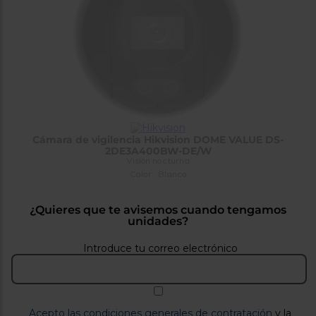
tá
ti
p
y
us
lo
con
g
mejor
d
plazo
to
de
y
ar
entrega
Cámara de vigilencia Hikvision DOME VALUE DS-
¿Por
2DE3A400BW-DE/W
qué
Visión nocturna
te
Color : Blanco
pedimos
tu
código
¿Quieres que te avisemos cuando tengamos
postal?
unidades?
Productos
Introduce tu correo electrónico
con
entrega
en
24
horas
y/o
los más
cercanos
Acepto las condiciones generales de contratación
y la