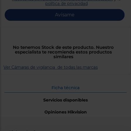
Priorizamos
política de privacidad
la entrega
con
Avísame
nuestros
propios
instaladores
Te
mostramos
tu tienda
más
No tenemos Stock de este producto. Nuestro
cercana
especialista te recomienda estos productos
Ahorramos
similares
en
combustible
y
cuidamos
Ver Cámaras de vigilancia de todas las marcas
el planeta
VALIDAR
Ficha técnica
Servicios disponibles
O
también
Opiniones Hikvision
puedes:
Iniciar
Registrarse
sesión