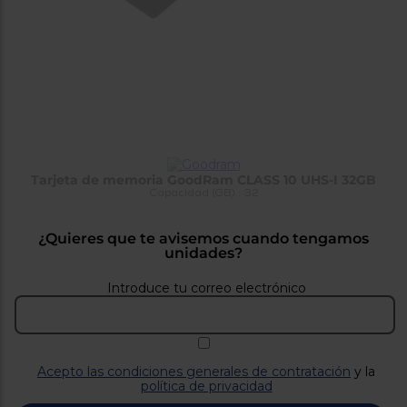
tá
ti
p
y
us
lo
con
g
mejor
d
plazo
to
de
y
ar
entrega
Tarjeta de memoria GoodRam CLASS 10 UHS-I 32GB
¿Por
Capacidad (GB) : 32
qué
te
pedimos
¿Quieres que te avisemos cuando tengamos
tu
unidades?
código
postal?
Introduce tu correo electrónico
Productos
con
entrega
en
24
horas
y/o
Acepto las condiciones generales de contratación
y la
los más
política de privacidad
cercanos