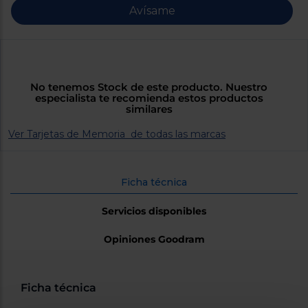
Priorizamos
Avísame
la entrega
con
nuestros
propios
instaladores
Te
mostramos
No tenemos Stock de este producto. Nuestro
tu tienda
especialista te recomienda estos productos
más
similares
cercana
Ahorramos
en
Ver Tarjetas de Memoria de todas las marcas
combustible
y
cuidamos
el planeta
Ficha técnica
VALIDAR
Servicios disponibles
Opiniones Goodram
O
también
puedes:
Ficha técnica
Iniciar
Registrarse
sesión