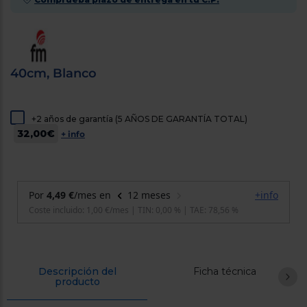
cercanos
Priorizamos
la entrega
con
nuestros
propios
40cm, Blanco
instaladores
Te
mostramos
tu tienda
más
+2 años de garantía (5 AÑOS DE GARANTÍA TOTAL)
cercana
32,00€
+ info
Ahorramos
en
combustible
y
cuidamos
el planeta
VALIDAR
O
también
Descripción del
Ficha técnica
puedes:
producto
Iniciar