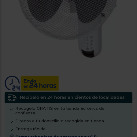
tá
ti
p
y
us
lo
con
g
mejor
d
plazo
to
de
y
ar
entrega
¿Por
qué
te
pedimos
tu
código
Recíbelo en 24 horas en cientos de localidades
postal?
Recógelo GRATIS en tu tienda Euronics de
Productos
confianza
con
Directo a tu domicilio o recogida en tienda
entrega
en
24
Entrega rápida
horas
y/o
los más
Comprueba plazo de entrega en tu C.P.