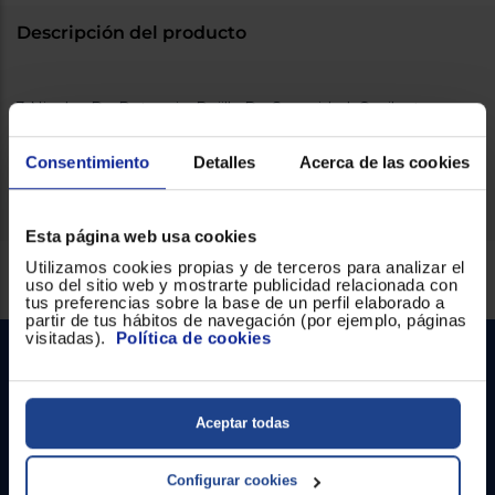
Registrarse
sesión
Descripción del producto
3 Niveles De Potencia, Rejilla De Seguridad, Oscilante,
Cabezal Multiorientable Mando A Distancia, 45 W / 230 V /
50 H
Consentimiento
Detalles
Acerca de las cookies
Esta página web usa cookies
Servicios Euronics disponibles
Utilizamos cookies propias y de terceros para analizar el
uso del sitio web y mostrarte publicidad relacionada con
tus preferencias sobre la base de un perfil elaborado a
partir de tus hábitos de navegación (por ejemplo, páginas
visitadas).
Política de cookies
Aceptar todas
Configurar cookies