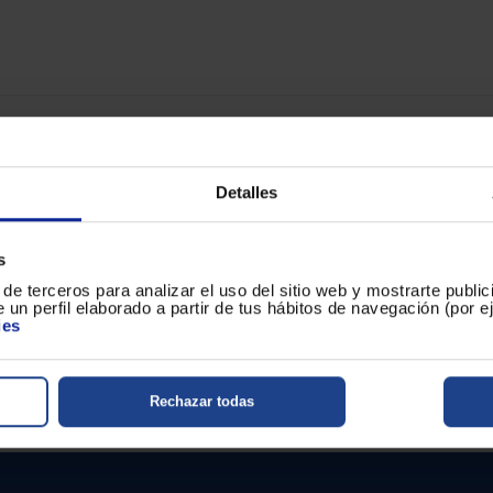
sta te recomienda estos productos similares
Detalles
técnica
Servicios disponib
s
de terceros para analizar el uso del sitio web y mostrarte publi
 un perfil elaborado a partir de tus hábitos de navegación (por 
ies
, Muy Silencioso, 45 W / 230
Rechazar todas