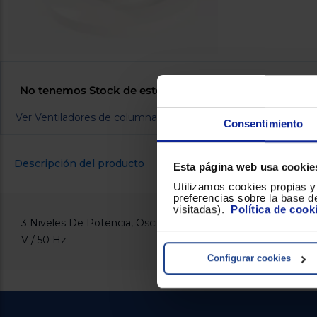
No tenemos Stock de este producto. Nuestro especiali
Ver Ventiladores de columna de todas las marcas
Consentimiento
Descripción del producto
Ficha 
Esta página web usa cookie
Utilizamos cookies propias y 
preferencias sobre la base de
visitadas).
Política de cook
3 Niveles De Potencia, Oscilante, Temporizador 120 Minutos
V / 50 Hz
Configurar cookies