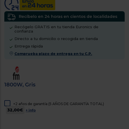
cercanos
Priorizamos
la entrega
Recíbelo en 24 horas en cientos de localidades
con
nuestros
Recógelo GRATIS en tu tienda Euronics de
propios
confianza
instaladores
Te
Directo a tu domicilio o recogida en tienda
mostramos
tu tienda
Entrega rápida
más
Comprueba plazo de entrega en tu C.P.
cercana
Ahorramos
en
combustible
y
cuidamos
el planeta
1800W, Gris
VALIDAR
+2 años de garantía (5 AÑOS DE GARANTÍA TOTAL)
O
32,00€
+ info
también
puedes:
Iniciar