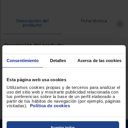
Registrarse
sesión
Descripción del
Ficha técnica
producto
Descripción del producto
Consentimiento
Detalles
Acerca de las cookies
Termoventilador Fm Tc-1800 Ceramico 1800W Oscilant
Apagado Automático En Caso De Sobrecalentamiento,
Dispositivo Anti Vuelco, Temperatura Regulable.
Esta página web usa cookies
Utilizamos cookies propias y de terceros para analizar el
uso del sitio web y mostrarte publicidad relacionada con
tus preferencias sobre la base de un perfil elaborado a
partir de tus hábitos de navegación (por ejemplo, páginas
visitadas).
Política de cookies
Servicios Euronics disponibles
Aceptar todas