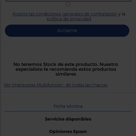
Priorizamos
la entrega
con
Acepto las condiciones generales de contratación
y la
nuestros
política de privacidad
propios
instaladores
Te
Avísame
mostramos
tu tienda
más
cercana
Ahorramos
en
combustible
No tenemos Stock de este producto. Nuestro
y
cuidamos
especialista te recomienda estos productos
el planeta
similares
Ver Impresoras Multifunción de todas las marcas
VALIDAR
O
Ficha técnica
también
puedes:
Servicios disponibles
Iniciar
Registrarse
Opiniones Epson
sesión