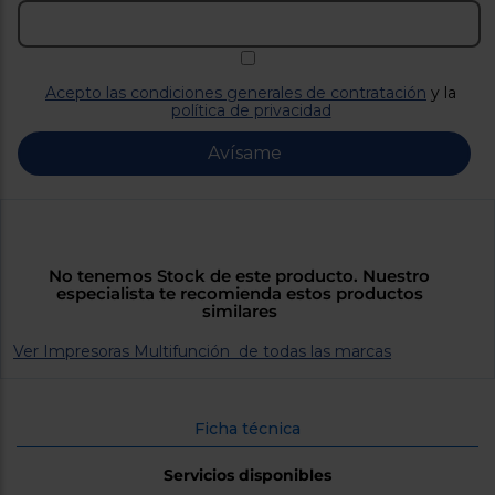
Priorizamos
la entrega
con
nuestros
propios
instaladores
Acepto las condiciones generales de contratación
y la
Te
política de privacidad
mostramos
tu tienda
Avísame
más
cercana
Ahorramos
en
combustible
y
cuidamos
el planeta
No tenemos Stock de este producto. Nuestro
especialista te recomienda estos productos
similares
VALIDAR
Ver Impresoras Multifunción de todas las marcas
O
también
puedes:
Ficha técnica
Iniciar
Servicios disponibles
Registrarse
sesión