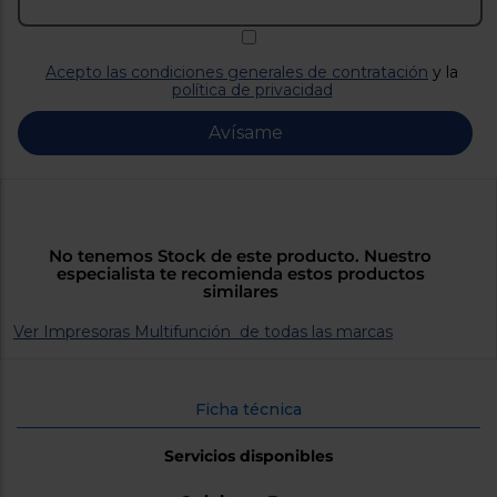
Priorizamos
la entrega
con
nuestros
Acepto las condiciones generales de contratación
y la
propios
política de privacidad
instaladores
Te
mostramos
Avísame
tu tienda
más
cercana
Ahorramos
en
combustible
y
cuidamos
No tenemos Stock de este producto. Nuestro
el planeta
especialista te recomienda estos productos
similares
VALIDAR
Ver Impresoras Multifunción de todas las marcas
O
también
Ficha técnica
puedes:
Servicios disponibles
Iniciar
Registrarse
sesión