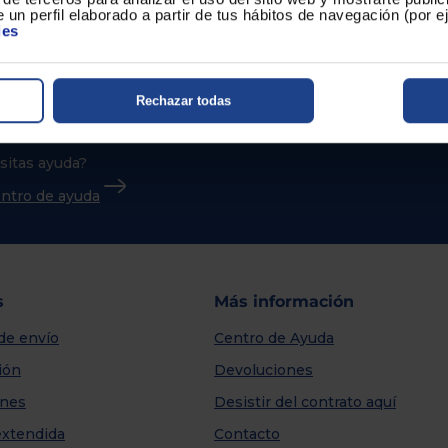
 un perfil elaborado a partir de tus hábitos de navegación (por 
ies
Rechazar todas
sitas ayuda?
centro de ayuda
s
Más información
de envío
Centro de Ayuda
ión
Devoluciones
nes
Desistir del contrato aquí
extendida
Contacto