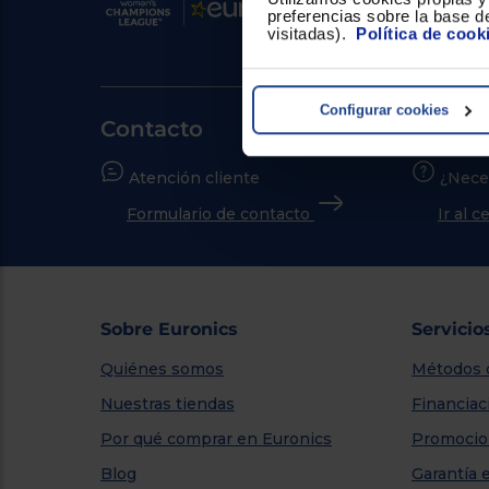
preferencias sobre la base de
visitadas).
Política de cook
Configurar cookies
Contacto
Atención cliente
¿Nece
Formulario de contacto
Ir al 
Sobre Euronics
Servicio
Quiénes somos
Métodos 
Nuestras tiendas
Financiac
Por qué comprar en Euronics
Promocio
Blog
Garantía 