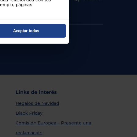
ejemplo, páginas
Aceptar todas
Links de interés
Regalos de Navidad
Black Friday
Comisión Europea – Presente una
reclamación