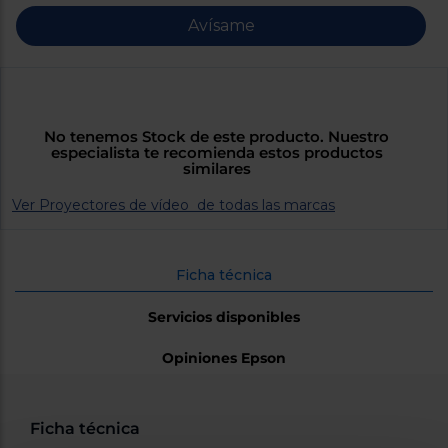
Priorizamos
la entrega
Avísame
con
nuestros
propios
instaladores
Te
mostramos
tu tienda
No tenemos Stock de este producto. Nuestro
más
especialista te recomienda estos productos
cercana
similares
Ahorramos
en
Ver Proyectores de vídeo de todas las marcas
combustible
y
cuidamos
el planeta
Ficha técnica
VALIDAR
Servicios disponibles
O
Opiniones Epson
también
puedes:
Iniciar
Ficha técnica
Registrarse
sesión