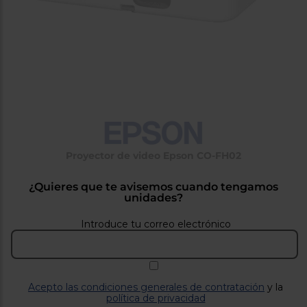
tá
ti
p
y
us
lo
con
g
mejor
d
plazo
to
de
y
ar
entrega
¿Por
qué
Proyector de video Epson CO-FH02
te
pedimos
tu
¿Quieres que te avisemos cuando tengamos
código
unidades?
postal?
Introduce tu correo electrónico
Productos
con
entrega
en
24
horas
y/o
los más
Acepto las condiciones generales de contratación
y la
cercanos
política de privacidad