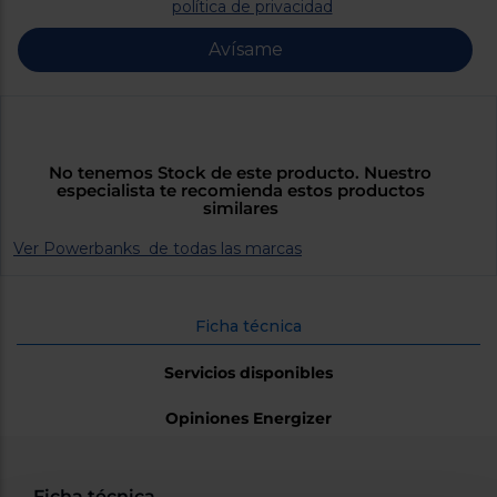
Priorizamos
política de privacidad
la entrega
con
Avísame
nuestros
propios
instaladores
Te
mostramos
tu tienda
más
No tenemos Stock de este producto. Nuestro
cercana
especialista te recomienda estos productos
Ahorramos
similares
en
combustible
Ver Powerbanks de todas las marcas
y
cuidamos
el planeta
VALIDAR
Ficha técnica
Servicios disponibles
O
también
Opiniones Energizer
puedes:
Iniciar
Registrarse
sesión
Ficha técnica