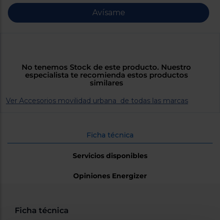
Priorizamos
la entrega
Avísame
con
nuestros
propios
instaladores
Te
mostramos
tu tienda
No tenemos Stock de este producto. Nuestro
más
especialista te recomienda estos productos
cercana
similares
Ahorramos
en
Ver Accesorios movilidad urbana de todas las marcas
combustible
y
cuidamos
el planeta
Ficha técnica
VALIDAR
Servicios disponibles
O
Opiniones Energizer
también
puedes:
Iniciar
Ficha técnica
Registrarse
sesión