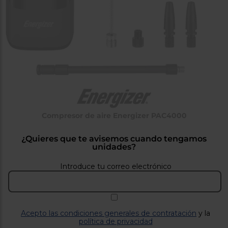
tá
ti
p
y
us
lo
con
g
mejor
d
plazo
to
de
y
ar
entrega
¿Por
qué
Compresor de aire Energizer PAC4000
te
pedimos
¿Quieres que te avisemos cuando tengamos
tu
unidades?
código
postal?
Introduce tu correo electrónico
Productos
con
entrega
en
24
horas
y/o
los más
Acepto las condiciones generales de contratación
y la
cercanos
política de privacidad