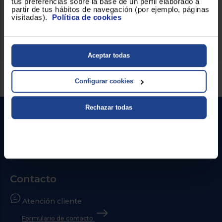
tus preferencias sobre la base de un perfil elaborado a
Cortado Espresso Macchiato
para que tu paladar disfute de
partir de tus hábitos de navegación (por ejemplo, páginas
un buen café.
visitadas).
Política de cookies
Aceptar todas
Servicios Euronics disponibles
Configurar cookies
Rechazar todas
Contacto
Atención cliente
Formulario de contacto