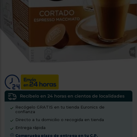
tá
ti
p
y
us
lo
con
g
mejor
d
plazo
to
de
y
ar
entrega
¿Por
qué
te
pedimos
tu
código
Recíbelo en 24 horas en cientos de localidades
postal?
Recógelo GRATIS en tu tienda Euronics de
confianza
Productos
con
Directo a tu domicilio o recogida en tienda
entrega
en
24
Entrega rápida
horas
y/o
Comprueba plazo de entrega en tu C.P.
los más