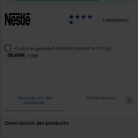
cercanos
Priorizamos
la entrega
con
4.8000000
(5)
nuestros
propios
instaladores
Te
mostramos
tu tienda
+2 años de garantía (5 AÑOS DE GARANTÍA TOTAL)
más
32,00€
+ info
cercana
Ahorramos
en
combustible
y
cuidamos
el planeta
Descripción del
Ficha técnica
VALIDAR
producto
O
también
Descripción del producto
puedes:
Iniciar