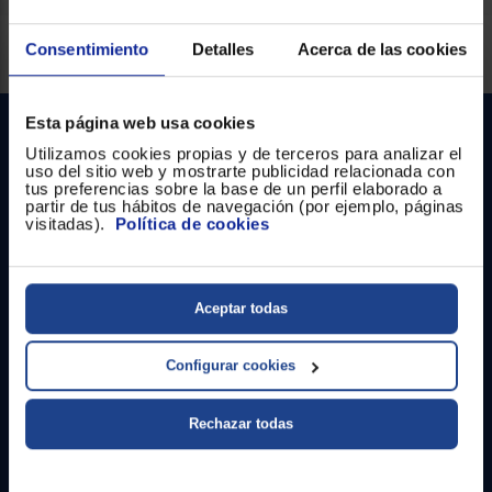
Registrarse
sesión
Servicios Euronics disponibles
Consentimiento
Detalles
Acerca de las cookies
Esta página web usa cookies
Utilizamos cookies propias y de terceros para analizar el
uso del sitio web y mostrarte publicidad relacionada con
tus preferencias sobre la base de un perfil elaborado a
partir de tus hábitos de navegación (por ejemplo, páginas
visitadas).
Política de cookies
Contacto
Aceptar todas
Atención cliente
Formulario de contacto
Configurar cookies
¿Necesitas ayuda?
Rechazar todas
Ir al centro de ayuda