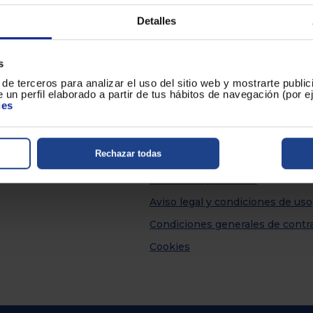
de
dispositivos
Detalles
táctiles
pueden
usar
los
s
s
Más información
gestos
de terceros para analizar el uso del sitio web y mostrarte publi
de
de envío
Centro de Ayuda
 un perfil elaborado a partir de tus hábitos de navegación (por 
tocar
ies
y
ión
Devoluciones
arrastrar.
nes
Desistir del contrato aquí
Rechazar todas
extendida
Contacto
Política de privacidad
Aviso legal y condiciones de uso
Condiciones generales de contr
Cookies