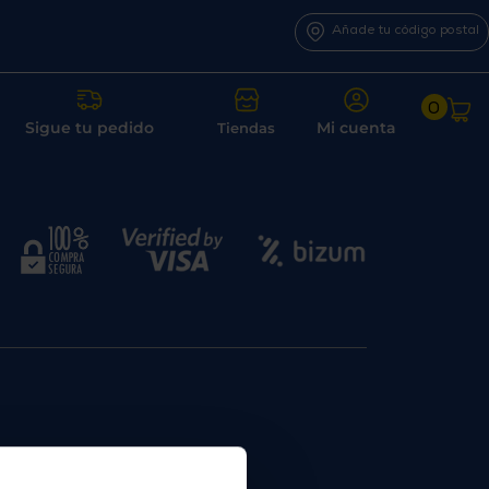
Añade tu código postal
0
Sigue tu pedido
Mi cuenta
Tiendas