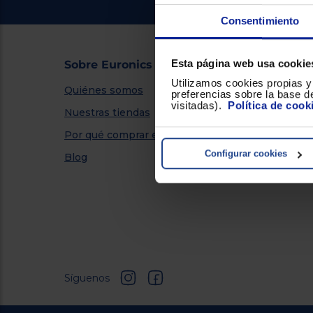
Consentimiento
Esta página web usa cookie
Sobre Euronics
Servicio
Utilizamos cookies propias y 
Quiénes somos
Métodos 
preferencias sobre la base de
visitadas).
Política de cook
Nuestras tiendas
Financiac
Por qué comprar en Euronics
Promocio
Configurar cookies
Blog
Garantía 
Síguenos