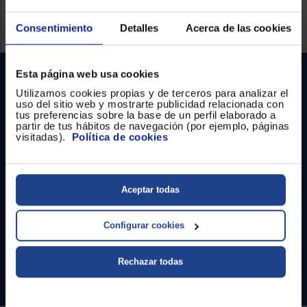
Registrarse
sesión
Servicios Euronics disponibles
Consentimiento
Detalles
Acerca de las cookies
Esta página web usa cookies
Utilizamos cookies propias y de terceros para analizar el
uso del sitio web y mostrarte publicidad relacionada con
tus preferencias sobre la base de un perfil elaborado a
partir de tus hábitos de navegación (por ejemplo, páginas
visitadas).
Política de cookies
Contacto
Aceptar todas
Atención cliente
Formulario de contacto
Configurar cookies
¿Necesitas ayuda?
Rechazar todas
Ir al centro de ayuda