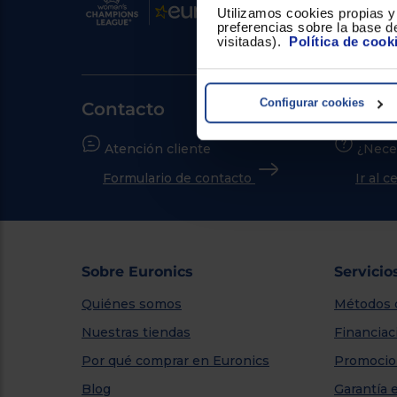
Utilizamos cookies propias y 
preferencias sobre la base de
visitadas).
Política de cook
Configurar cookies
Contacto
Atención cliente
¿Nece
Formulario de contacto
Ir al 
Sobre Euronics
Servicio
Quiénes somos
Métodos 
Nuestras tiendas
Financiac
Por qué comprar en Euronics
Promocio
Blog
Garantía 