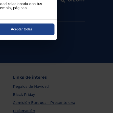
cidad relacionada con tus
ejemplo, páginas
Aceptar todas
Links de interés
Regalos de Navidad
Black Friday
Comisión Europea – Presente una
reclamación