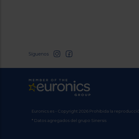
Síguenos
Euronics.es - Copyright 2026 Prohibida la reproducció
* Datos agregados del grupo Sinersis