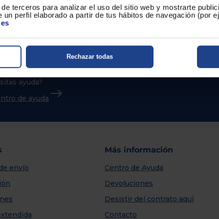
de terceros para analizar el uso del sitio web y mostrarte publi
 un perfil elaborado a partir de tus hábitos de navegación (por 
ies
Rechazar todas
sitas ayuda?
centro de ayuda
s
Más información
de envío
Centro de Ayuda
ión
Devoluciones
nes
Desistir del contrato aquí
extendida
Contacto