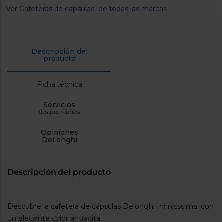
cercanos
Ver Cafeteras de capsulas de todas las marcas
Priorizamos
la entrega
con
nuestros
propios
Descripción del
instaladores
producto
Te
mostramos
tu tienda
Ficha técnica
más
cercana
Ahorramos
Servicios
en
disponibles
combustible
y
cuidamos
Opiniones
el planeta
DeLonghi
VALIDAR
Descripción del producto
O
también
puedes:
Descubre la cafetera de cápsulas Delonghi Infinisssima, con
un elegante color antracita.
Iniciar