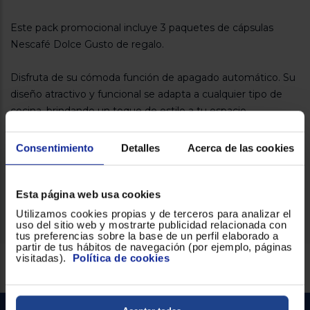
Registrarse
sesión
Este pack promocional incluye 3 paquetes de cápsulas
Nescafé Dolce Gusto de regalo.
Disfruta de su cómoda función de apagado automático. Su
diseño atractivo y funcional se adapta a cualquier tipo de
cocina, brindando un toque de estilo a tu espacio.
No te pierdas esta oportunidad única, ya que esta oferta
Consentimiento
Detalles
Acerca de las cookies
especial estará disponible sólo durante el mes de abril y con
unidades limitadas ¡Hazte con la tuya antes de que se
agoten!
Esta página web usa cookies
Utilizamos cookies propias y de terceros para analizar el
uso del sitio web y mostrarte publicidad relacionada con
tus preferencias sobre la base de un perfil elaborado a
partir de tus hábitos de navegación (por ejemplo, páginas
visitadas).
Política de cookies
Servicios Euronics disponibles