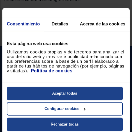
Registrarse
sesión
Consentimiento
Detalles
Acerca de las cookies
Servicios Euronics disponibles
Esta página web usa cookies
Utilizamos cookies propias y de terceros para analizar el
uso del sitio web y mostrarte publicidad relacionada con
tus preferencias sobre la base de un perfil elaborado a
partir de tus hábitos de navegación (por ejemplo, páginas
visitadas).
Política de cookies
Aceptar todas
Contacto
Atención cliente
Configurar cookies
Formulario de contacto
Rechazar todas
¿Necesitas ayuda?