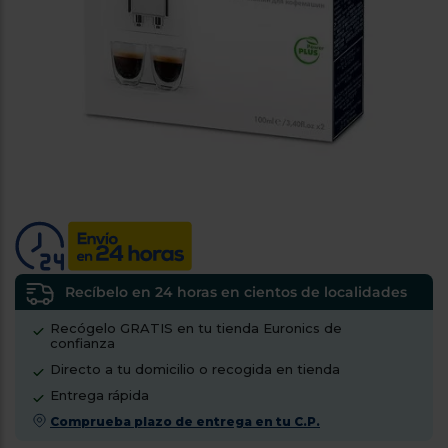
tá
ti
p
y
us
lo
con
g
mejor
d
plazo
to
de
y
ar
entrega
¿Por
qué
te
pedimos
tu
Recíbelo en 24 horas en cientos de localidades
código
Recógelo GRATIS en tu tienda Euronics de
postal?
confianza
Productos
Directo a tu domicilio o recogida en tienda
con
Entrega rápida
entrega
en
24
Comprueba plazo de entrega en tu C.P.
horas
y/o
los más