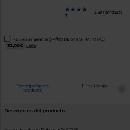
cercanos
Priorizamos
4.4813000
(347)
la entrega
con
nuestros
propios
instaladores
Te
+2 años de garantía (5 AÑOS DE GARANTÍA TOTAL)
mostramos
32,00€
tu tienda
+ info
más
cercana
Ahorramos
en
combustible
y
cuidamos
el planeta
Descripción del
Ficha técnica
producto
VALIDAR
O
Descripción del producto
también
puedes:
Accesorio cafetera DeLonghi DLSC200.
Iniciar