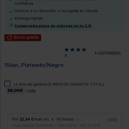
confianza
cercanos
Priorizamos
Directo a tu domicilio o recogida en tienda
la entrega
con
Entrega rápida
nuestros
Comprueba plazo de entrega en tu C.P.
propios
instaladores
Te
Envío gratis
mostramos
tu tienda
más
4.4107000
(56)
cercana
Ahorramos
en
15bar, Plateado/Negro
combustible
y
cuidamos
el planeta
+2 años de garantía (5 AÑOS DE GARANTÍA TOTAL)
38,00€
+ info
VALIDAR
O
también
puedes:
Iniciar