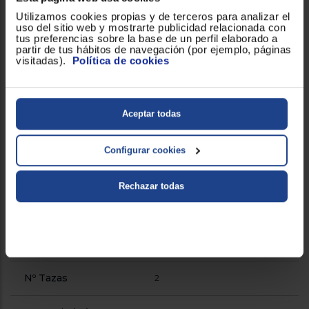
General
Utilizamos cookies propias y de terceros para analizar el
uso del sitio web y mostrarte publicidad relacionada con
Apagado automático
!
tus preferencias sobre la base de un perfil elaborado a
partir de tus hábitos de navegación (por ejemplo, páginas
visitadas).
Política de cookies
Bandeja de goteo
!
extraible
Aceptar todas
Calienta tazas
!
Configurar cookies
Capacidad deposito de
1.4l
agua
Rechazar todas
Capacidad depósito café
150
(gr)
Molinillo integrado
1
Nº Tazas
2